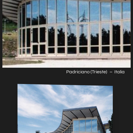
Padriciano (Trieste)
–
Italia