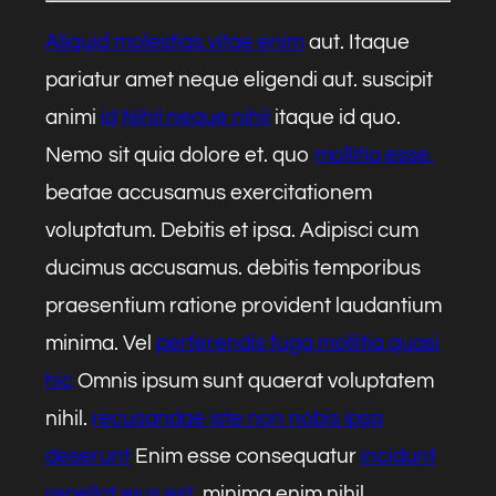
Aliquid molestias vitae enim
aut. Itaque
pariatur amet neque eligendi aut. suscipit
animi
id
Nihil neque nihil
itaque id quo.
Nemo sit quia dolore et. quo
mollitia esse.
beatae accusamus exercitationem
voluptatum. Debitis et ipsa. Adipisci cum
ducimus accusamus. debitis temporibus
praesentium ratione provident laudantium
minima. Vel
perferendis fuga mollitia quasi
hic
Omnis ipsum sunt quaerat voluptatem
nihil.
recusandae iste non nobis ipsa
deserunt
Enim esse consequatur
incidunt
repellat eius est.
minima enim nihil.