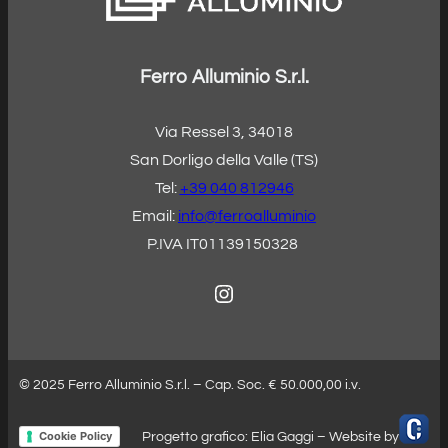
Ferro Alluminio S.r.l.
Via Ressel 3, 34018
San Dorligo della Valle (TS)
Tel:
+39 040 812946
Email:
info@ferroalluminio
P.IVA IT01139150328
Instagram
© 2025 Ferro Alluminio S.r.l. – Cap. Soc. € 50.000,00 i.v.
Cookie Policy
Progetto grafico: Elia Gaggi – Website by