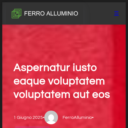
Salta
Passa
Vai
☰
al
alla
al
contenuto
navigazione
contenuto
Aspernatur iusto
eaque voluptatem
voluptatem aut eos
1 Giugno 2025
•
FerroAlluminio
•