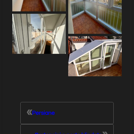
«
Persiane
»